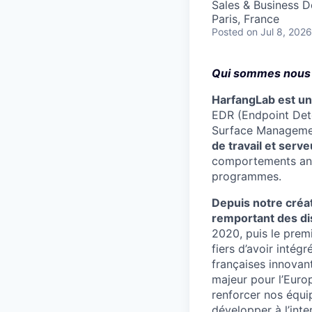
Sales & Business 
Paris, France
Posted
on Jul 8, 2026
Qui sommes nous
HarfangLab est un
EDR (Endpoint Det
Surface Manageme
de travail et serve
comportements anor
programmes.
Depuis notre créa
remportant des di
2020, puis le prem
fiers d’avoir intégr
françaises innovan
majeur pour l’Euro
renforcer nos équi
développer à l’inte