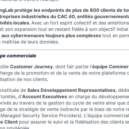
ngLab protège les endpoints de plus de 800 clients de tou
ntreprises industrielles du CAC 40, entités gouvernement
ivités locales.
Avec un fort esprit collectif et des ambitions
 son expansion tout en restant fidèle à son objectif initial
e aux cybermenaces toujours plus complexes
tout en per
a maîtrise de leurs données.
uipe commerciale
 pôle
Customer Journey
, dont fait partie l'
équipe Commerc
harge de la promotion et de la vente de notre plateforme 
lisation de nos clients.
onstituée de
Sales Développement Representatives
, dédi
tunités, d'
Account Executives
en charge du développement
privés au travers de la gestion du cycle de vente ainsi que
rge de la stratégie de vente indirecte par le biais de notre 
Managed Security Service Providers). L'équipe commerciale
e Client
pour assurer le suivi et la fidélisation des clients
on privilégiée.