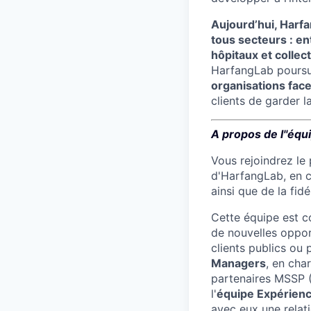
Aujourd’hui, Harfa
tous secteurs : e
hôpitaux et collect
HarfangLab poursuit
organisations fac
clients de garder l
A propos de l''éq
Vous rejoindrez le
d'HarfangLab, en c
ainsi que de la fidé
Cette équipe est c
de nouvelles oppor
clients publics ou 
Managers
, en cha
partenaires MSSP (
l'
équipe Expérienc
avec eux une relati