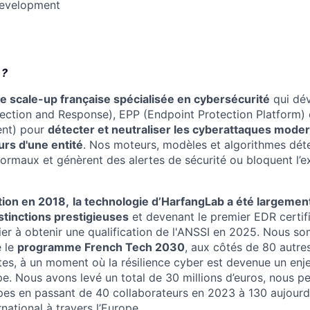
Development
 ?
e scale-up française spécialisée en cybersécurité
qui dév
ection and Response), EPP (Endpoint Protection Platform)
nt) pour
détecter et neutraliser les cyberattaques moder
urs d'une entité
. Nos moteurs, modèles et algorithmes dét
maux et génèrent des alertes de sécurité ou bloquent l’e
tion en 2018,
la technologie d’HarfangLab a été largemen
stinctions prestigieuses
et devenant le premier EDR certifi
ier à obtenir une qualification de l'ANSSI en 2025. Nous 
é le
programme French Tech 2030
, aux côtés de 80 autre
tes, à un moment où la résilience cyber est devenue un enj
pe. Nous avons levé un total de 30 millions d’euros, nous p
pes en passant de 40 collaborateurs en 2023 à 130 aujourd
rnational à travers l’Europe.