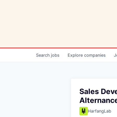
Search
jobs
Explore
companies
J
Sales Dev
Alternanc
HarfangLab