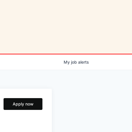
My
job
alerts
Apply now