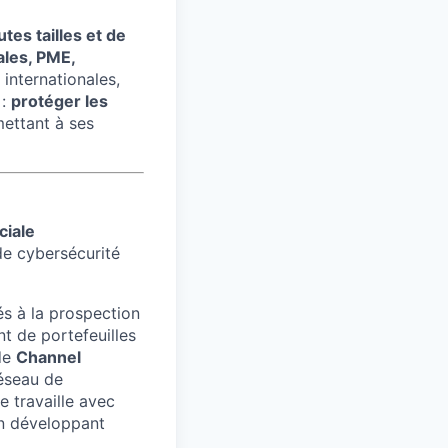
tes tailles et de
ales, PME,
 internationales,
 :
protéger les
mettant à ses
iale
de cybersécurité
és à la prospection
 de portefeuilles
 de
Channel
réseau de
 travaille avec
 en développant