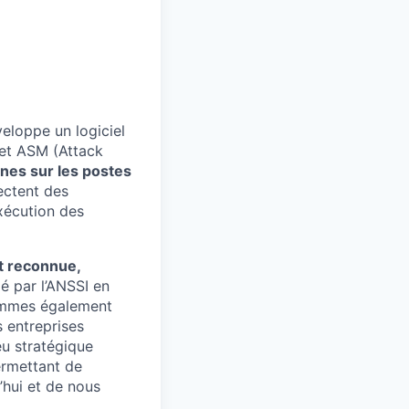
eloppe un logiciel
 et ASM (Attack
nes sur les postes
ectent des
xécution des
t reconnue,
é par l’ANSSI en
sommes également
s entreprises
eu stratégique
ermettant de
’hui et de nous