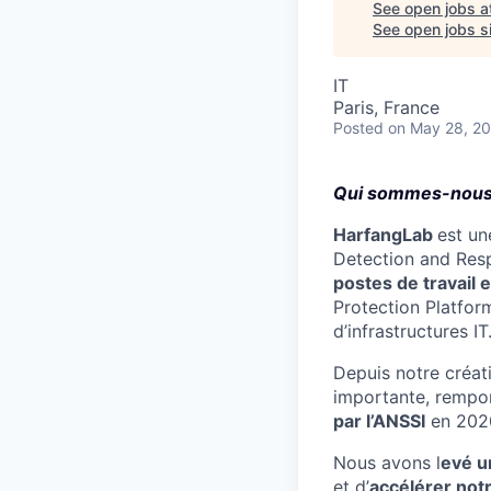
See open jobs a
See open jobs si
IT
Paris, France
Posted
on May 28, 2
Qui sommes-nous
HarfangLab
est un
Detection and Res
postes de travail 
Protection Platfor
d’infrastructures IT
Depuis notre créat
importante, rempor
par l’ANSSI
en 2020
Nous avons l
evé u
et d’
accélérer not