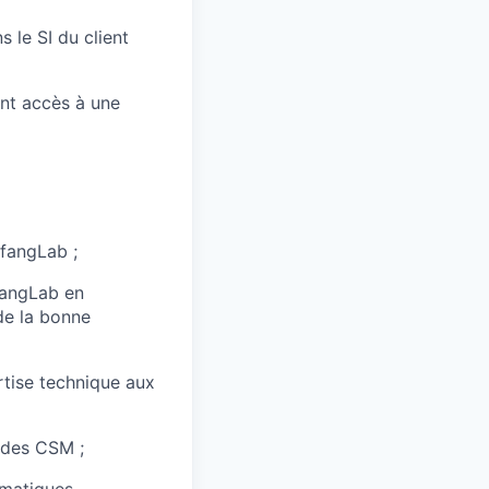
 le SI du client
ont accès à une
rfangLab ;
rfangLab en
 de la bonne
rtise technique aux
 des CSM ;
ématiques