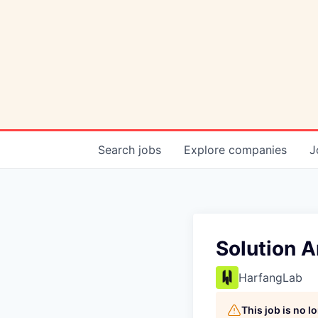
Search
jobs
Explore
companies
J
Solution A
HarfangLab
This job is no 