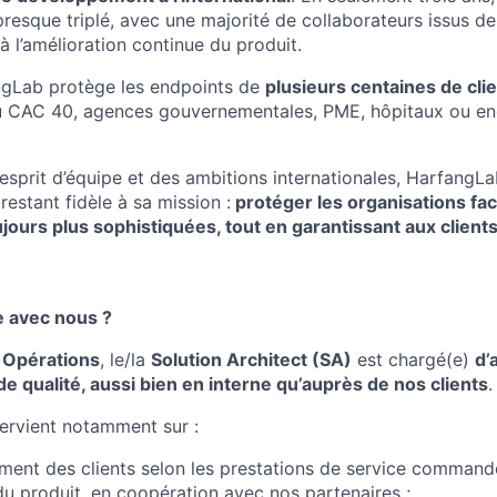
esque triplé, avec une majorité de collaborateurs issus de 
à l’amélioration continue du produit.
ngLab protège les endpoints de
plusieurs centaines de cli
 CAC 40, agences gouvernementales, PME, hôpitaux ou enc
esprit d’équipe et des ambitions internationales, HarfangLa
restant fidèle à sa mission :
protéger les organisations fac
urs plus sophistiquées, tout en garantissant aux clients 
e avec nous ?
e
Opérations
, le/la
Solution Architect (SA)
est chargé(e)
d’
de qualité, aussi bien en interne qu’auprès de nos clients
.
intervient notamment sur :
nt des clients selon les prestations de service commandé
du produit, en coopération avec nos partenaires ;