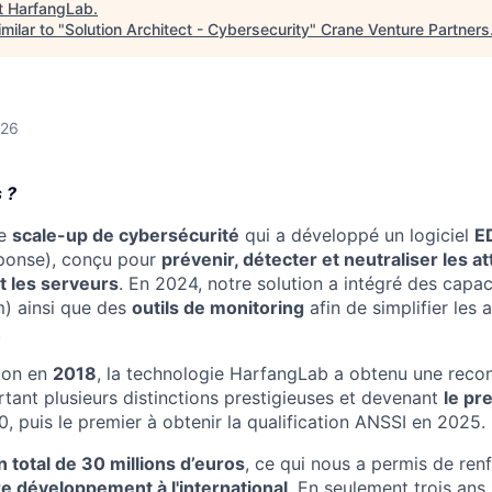
t
HarfangLab
.
milar to "
Solution Architect - Cybersecurity
"
Crane Venture Partners
026
 ?
e
scale-up de cybersécurité
qui a développé un logiciel
E
ponse), conçu pour
prévenir, détecter et neutraliser les at
et les serveurs
. En 2024, notre solution a intégré des capac
m) ainsi que des
outils de monitoring
afin de simplifier les 
.
ion en
2018
, la technologie HarfangLab a obtenu une reco
tant plusieurs distinctions prestigieuses et devenant
le pr
, puis le premier à obtenir la qualification ANSSI en 2025.
n total de 30 millions d’euros
, ce qui nous a permis de ren
re développement à l'international
. En seulement trois ans, 