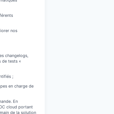
férents
liorer nos
des changelogs,
s de tests «
tifiés ;
uipes en charge de
mande. En
POC cloud portant
 main de la solution