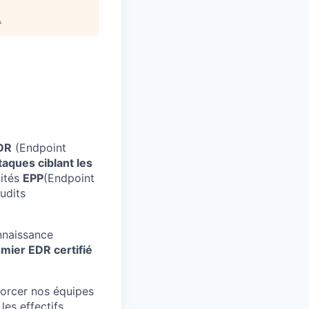
.
DR
(Endpoint
taques ciblant les
ités
EPP
(Endpoint
audits
nnaissance
emier EDR certifié
forcer nos équipes
les effectifs